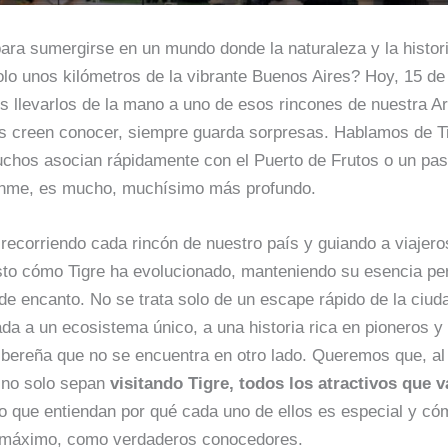
para sumergirse en un mundo donde la naturaleza y la histor
olo unos kilómetros de la vibrante Buenos Aires? Hoy, 15 d
 llevarlos de la mano a uno de esos rincones de nuestra Ar
 creen conocer, siempre guarda sorpresas. Hablamos de Ti
chos asocian rápidamente con el Puerto de Frutos o un pas
anme, es mucho, muchísimo más profundo.
recorriendo cada rincón de nuestro país y guiando a viajer
isto cómo Tigre ha evolucionado, manteniendo su esencia p
e encanto. No se trata solo de un escape rápido de la ciud
ada a un ecosistema único, a una historia rica en pioneros y 
ribereña que no se encuentra en otro lado. Queremos que, al
, no solo sepan
visitando Tigre, todos los atractivos que v
no que entiendan por qué cada uno de ellos es especial y cóm
l máximo, como verdaderos conocedores.