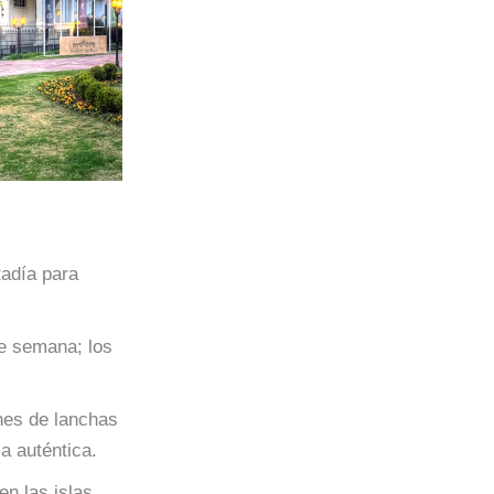
tadía para
re semana; los
nes de lanchas
a auténtica.
en las islas