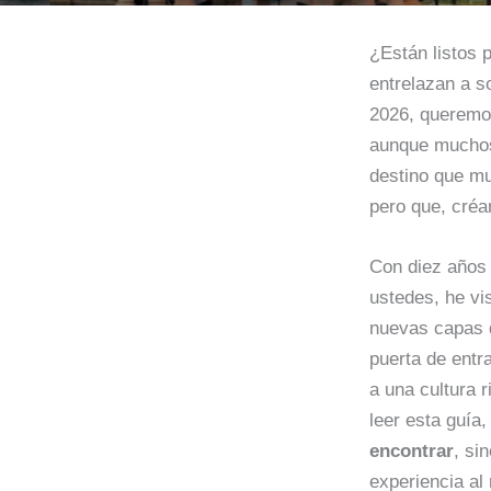
¿Están listos 
entrelazan a s
2026, queremos
aunque muchos
destino que mu
pero que, cré
Con diez años 
ustedes, he v
nuevas capas d
puerta de entr
a una cultura 
leer esta guía
encontrar
, si
experiencia a