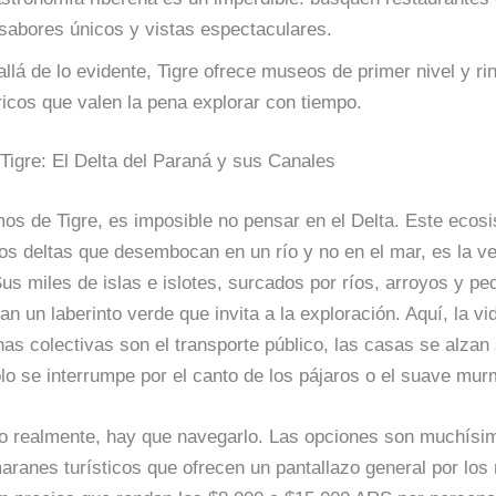
sabores únicos y vistas espectaculares.
llá de lo evidente, Tigre ofrece museos de primer nivel y r
ricos que valen la pena explorar con tiempo.
Tigre: El Delta del Paraná y sus Canales
s de Tigre, es imposible no pensar en el Delta. Este ecosi
os deltas que desembocan en un río y no en el mar, es la v
Sus miles de islas e islotes, surcados por ríos, arroyos y p
an un laberinto verde que invita a la exploración. Aquí, la vid
has colectivas son el transporte público, las casas se alzan 
olo se interrumpe por el canto de los pájaros o el suave mur
o realmente, hay que navegarlo. Las opciones son muchísi
aranes turísticos que ofrecen un pantallazo general por los 