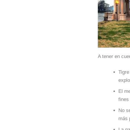
A tener en cue
Tigre
explo
El me
fines
No se
más p
La ga