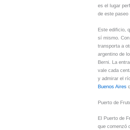
es el lugar per
de este paseo 
Este edificio, 
sí mismo. Con 
transporta a o
argentino de l
Berni. La entr
vale cada cent
y admirar el r
Buenos Aires
q
Puerto de Fru
El Puerto de F
que comenzó c