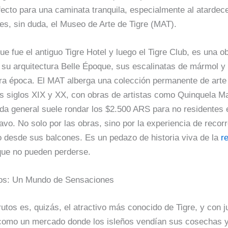
fecto para una caminata tranquila, especialmente al atardece
es, sin duda, el Museo de Arte de Tigre (MAT).
que fue el antiguo Tigre Hotel y luego el Tigre Club, es una o
su arquitectura Belle Époque, sus escalinatas de mármol y s
tra época. El MAT alberga una colección permanente de arte 
os siglos XIX y XX, con obras de artistas como Quinquela Ma
ada general suele rondar los $2.500 ARS para no residentes 
avo. No solo por las obras, sino por la experiencia de recor
ío desde sus balcones. Es un pedazo de historia viva de la
r
ue no pueden perderse.
tos: Un Mundo de Sensaciones
rutos es, quizás, el atractivo más conocido de Tigre, y con j
omo un mercado donde los isleños vendían sus cosechas y