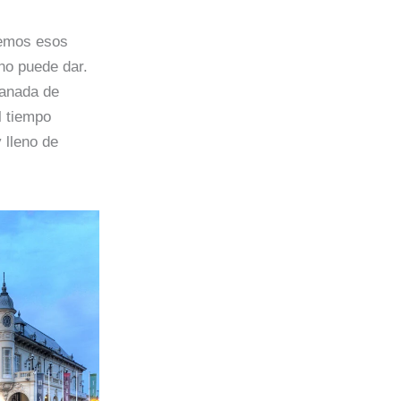
aremos esos
no puede dar.
panada de
l tiempo
 lleno de