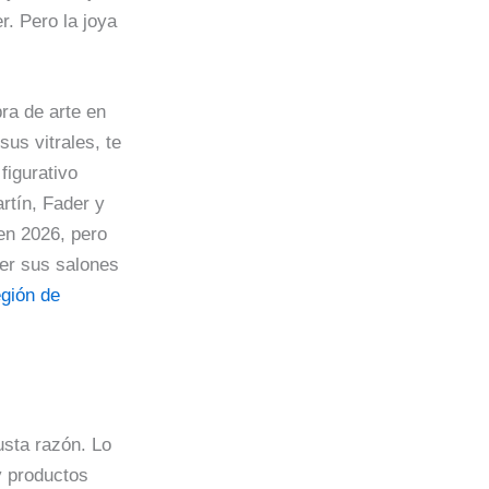
r. Pero la joya
bra de arte en
us vitrales, te
figurativo
rtín, Fader y
en 2026, pero
rer sus salones
egión de
usta razón. Lo
 productos