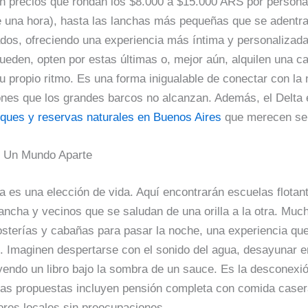
on precios que rondan los $8.000 a $15.000 ARS por person
e una hora), hasta las lanchas más pequeñas que se adentr
dos, ofreciendo una experiencia más íntima y personalizada
 pueden, opten por estas últimas o, mejor aún, alquilen una 
u propio ritmo. Es una forma inigualable de conectar con la 
ones que los grandes barcos no alcanzan. Además, el Delta 
ques y reservas naturales en Buenos Aires
que merecen ser
: Un Mundo Aparte
lta es una elección de vida. Aquí encontrarán escuelas flota
lancha y vecinos que se saludan de una orilla a la otra. Much
sterías y cabañas para pasar la noche, una experiencia qu
. Imaginen despertarse con el sonido del agua, desayunar e
eyendo un libro bajo la sombra de un sauce. Es la desconexión
as propuestas incluyen pensión completa con comida casera
ores locales sin preocupaciones.