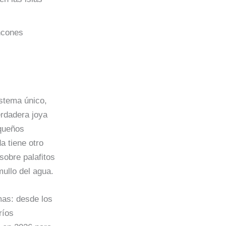
incones
stema único,
erdadera joya
equeños
a tiene otro
sobre palafitos
mullo del agua.
mas: desde los
ríos