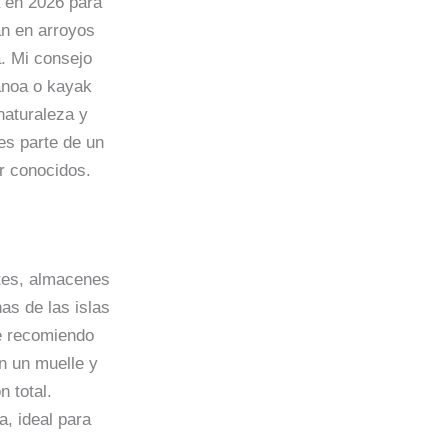
a en 2026 para
an en arroyos
. Mi consejo
canoa o kayak
naturaleza y
es parte de un
 conocidos.
ntes, almacenes
as de las islas
e recomiendo
n un muelle y
 total.
, ideal para