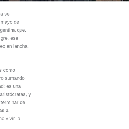
ia se
e mayo de
gentina que,
gre, ese
eo en lancha,
os como
ero sumando
ad; es una
aristócratas, y
 terminar de
as a
o vivir la