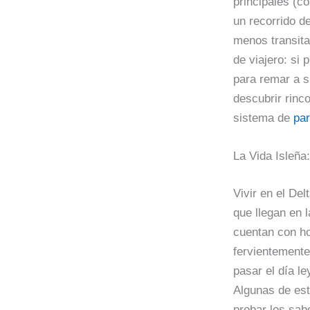
principales (c
un recorrido d
menos transita
de viajero: si
para remar a s
descubrir rinc
sistema de
par
La Vida Isleña
Vivir en el De
que llegan en 
cuentan con ho
fervientemente
pasar el día l
Algunas de est
probar los sab