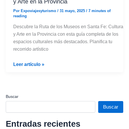
y Arte en la Provincia
Por
Expoviajesyturismo
/
31 mayo, 2025
/
7 minutes of
reading
Descubre la Ruta de los Museos en Santa Fe: Cultura
y Arte en la Provincia con esta guía completa de los
espacios culturales más destacados. Planifica tu
recorrido artístico
Ruta
Leer artículo »
de
los
Museos
en
Buscar
Santa
Buscar
Fe:
Cultura
Entradas recientes
y