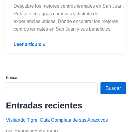
Descubre los mejores centros termales en San Juan.
Relájate en aguas curativas y disfruta de
experiencias únicas. Dónde encontrar los mejores
centros termales en San Juan y sus beneficios.
Dónde
Leer artículo »
Encontrar
los
Mejores
Centros
Buscar
Termales
Buscar
en
San
Entradas recientes
Juan
Visitando Tigre: Guía Completa de sus Atractivos
por Expoviajesyturismo