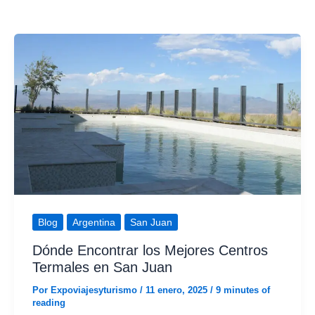
Blog
Argentina
San Juan
Dónde Encontrar los Mejores Centros
Termales en San Juan
Por
Expoviajesyturismo
/
11 enero, 2025
/
9 minutes of
reading