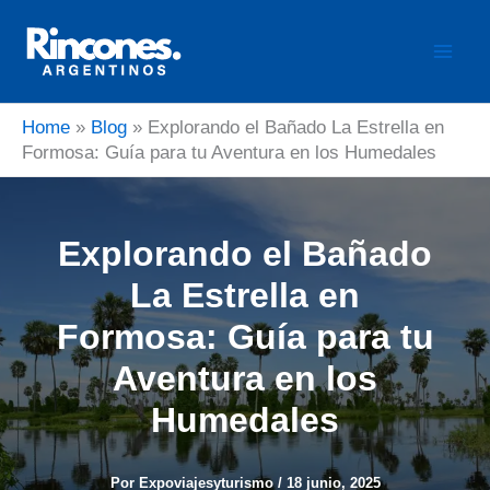
Ir
al
contenido
Home
»
Blog
»
Explorando el Bañado La Estrella en
Formosa: Guía para tu Aventura en los Humedales
Explorando el Bañado
La Estrella en
Formosa: Guía para tu
Aventura en los
Humedales
Por
Expoviajesyturismo
/
18 junio, 2025