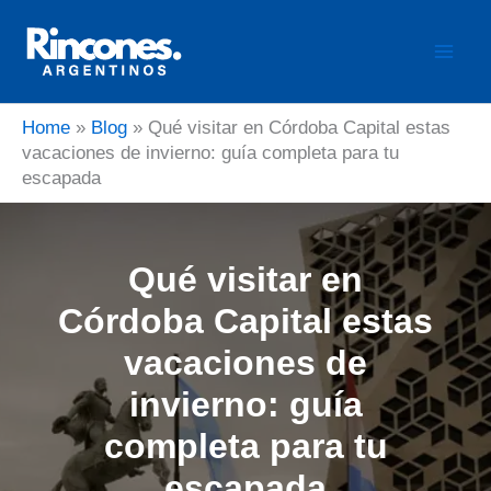
Ir
al
contenido
Home
»
Blog
»
Qué visitar en Córdoba Capital estas
vacaciones de invierno: guía completa para tu
escapada
Qué visitar en
Córdoba Capital estas
vacaciones de
invierno: guía
completa para tu
escapada