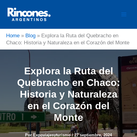
Ir
al
contenido
Home
»
Blog
»
Explora la Ruta del Quebracho en
Chaco: Historia y Naturaleza en el Corazón del Monte
Explora la Ruta del
Quebracho en Chaco:
Historia y Naturaleza
en el Corazón del
Monte
Por
Expoviajesyturismo
/
27 septiembre, 2024