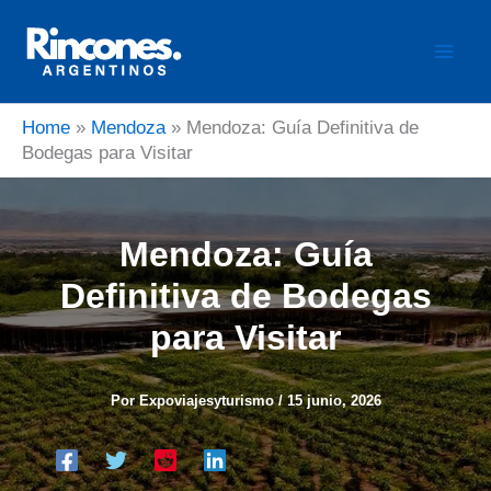
Ir
al
contenido
Home
»
Mendoza
»
Mendoza: Guía Definitiva de
Bodegas para Visitar
Mendoza: Guía
Definitiva de Bodegas
para Visitar
Por
Expoviajesyturismo
/
15 junio, 2026